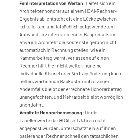
Fehlinterpretation von Werten:
 Leitet sich ein 
Architektenhonorar aus einem HOAI-Rechner-
Ergebnis ab, entsteht oft eine Lücke zwischen 
kalkuliertem und tatsächlich aufgewendetem 
Aufwand. In Zeiten steigender Baupreise kann 
etwa ein Architekt die Kostensteigerung nicht 
automatisch in Rechnung stellen, wie ein 
Kammerbeitrag warnt. Verlassen auf einen 
Rechner hilft hier nicht weiter; nur eine 
individuelle Klausel oder Vertragsänderung kann 
helfen, wachsende Baukosten aufzufangen. 
Andernfalls bleibt der errechnete Honorarbetrag 
unangefochten, und Mehrarbeit bleibt womöglich 
unentlohnt.
Veraltete Honorarbemessung:
 Da die 
Tabellenwerte der HOAI seit Jahren nicht 
angepasst wurden, unterschätzt ein auf ihnen 
basierender Rechner schnell den tatsächlichen 