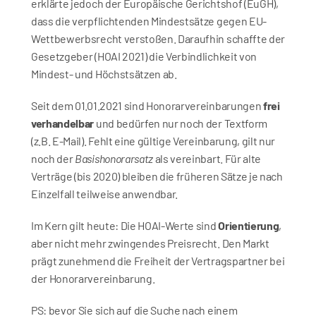
erklärte jedoch der Europäische Gerichtshof (EuGH), 
dass die verpflichtenden Mindestsätze gegen EU-
Wettbewerbsrecht verstoßen. Daraufhin schaffte der 
Gesetzgeber (HOAI 2021) die Verbindlichkeit von 
Mindest- und Höchstsätzen ab. 
Seit dem 01.01.2021 sind Honorarvereinbarungen 
frei 
verhandelbar
 und bedürfen nur noch der Textform 
(z.B. E-Mail). Fehlt eine gültige Vereinbarung, gilt nur 
noch der 
Basishonorarsatz
 als vereinbart. Für alte 
Verträge (bis 2020) bleiben die früheren Sätze je nach 
Einzelfall teilweise anwendbar. 
Im Kern gilt heute: Die HOAI-Werte sind 
Orientierung
, 
aber nicht mehr zwingendes Preisrecht. Den Markt 
prägt zunehmend die Freiheit der Vertragspartner bei 
der Honorarvereinbarung.
PS: bevor Sie sich auf die Suche nach einem 