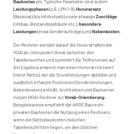
Baukosten
 ein. Typische Parameter sind zudem 
Leistungsphasen
 (z.B. LPH 1–9), 
Honorarsatz
(Basissatz bis Höchstsatz) sowie etwaige 
Zuschläge
(Umbau, Bestandsgebäude etc.), 
besondere 
Leistungen
 (etwa Sonderaufträge) und 
Nebenkosten
. 
Der Rechner wendet darauf die Honorartafeln der 
HOAI an, interpoliert linear zwischen den 
Tabellenwerten und summiert die Teilhonorare auf. 
Am Ergebnis erkennt man einen Honorarrichtwert 
(meist Netto), der die Grundleistungen abbildet und 
zusätzlich erfasste Positionen (Sonderleistungen, 
Nebenkosten) enthält. Architekten und Bauherren 
nutzen HOAI-Rechner zur 
Vorab-Orientierung
: 
Beispielsweise empfiehlt die ARGE Baurecht 
privaten Bauherren die Nutzung eines Rechners, 
wenn die Nettobaukosten zwischen 
Tabellenschritten liegen, um den üblichen 