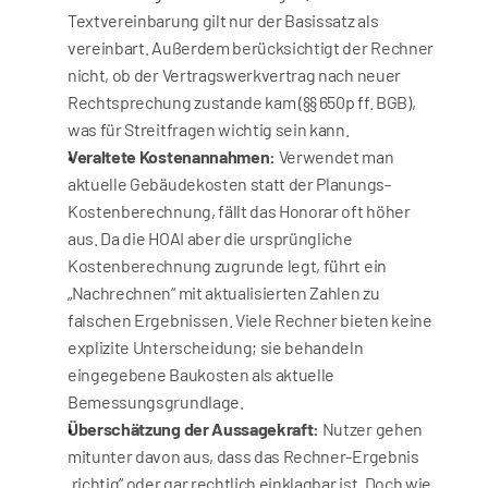
Textvereinbarung gilt nur der Basissatz als 
vereinbart. Außerdem berücksichtigt der Rechner 
nicht, ob der Vertragswerkvertrag nach neuer 
Rechtsprechung zustande kam (§§ 650p ff. BGB), 
was für Streitfragen wichtig sein kann.
Veraltete Kostenannahmen:
 Verwendet man 
aktuelle Gebäudekosten statt der Planungs-
Kostenberechnung, fällt das Honorar oft höher 
aus. Da die HOAI aber die ursprüngliche 
Kostenberechnung zugrunde legt, führt ein 
„Nachrechnen“ mit aktualisierten Zahlen zu 
falschen Ergebnissen. Viele Rechner bieten keine 
explizite Unterscheidung; sie behandeln 
eingegebene Baukosten als aktuelle 
Bemessungsgrundlage.
Überschätzung der Aussagekraft:
 Nutzer gehen 
mitunter davon aus, dass das Rechner-Ergebnis 
„richtig“ oder gar rechtlich einklagbar ist. Doch wie 