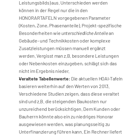
Leistungsbilds) aus. Unterschieden werden 
können in der Regel nur die in den 
HONORARTAFELN vorgegebenen Parameter 
(Kosten, Zone, Phasenanteile). Projekt-spezifische 
Besonderheiten wie 
unterschiedliche Anteile
 an 
Gebäude- und Technikkosten oder komplexe 
Zusatzleistungen müssen manuell ergänzt 
werden. Vergisst man z.B. besondere Leistungen 
oder Nebenkosten einzugeben, schlägt sich das 
nicht im Ergebnis nieder.
Veraltete Tabellenwerte:
 Die aktuellen HOAI-Tafeln 
basieren weiterhin auf den Werten von 2013. 
Verschiedene Studien zeigen, dass diese veraltet 
sind und z.B. die steigenden Baukosten nur 
unzureichend berücksichtigen. Dem Kunden oder 
Bauherrn könnte also ein zu niedriges Honorar 
ausgewiesen werden, was planungsseitig zu 
Unterfinanzierung führen kann. Ein Rechner liefert 