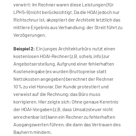
verwirrt: Im Rechner waren diese Leistungen (für 
LPH 5–9) nicht berücksichtigt. Da die HOAI jedoch nur 
Richtschnur ist, akzeptiert der Architekt letztlich das 
mittlere Ergebnis aus Verhandlung; der Streit führt zu 
Verzögerungen.
Beispiel 2:
 Ein junges Architekturbüro nutzt einen 
kostenlosen HOAI-Rechner (z.B. schels.info) zur 
Angebotserstellung. Aufgrund einer fehlerhaften 
Kosteneingabe (es wurden Bruttopreise statt 
Nettokosten angegeben) berechnet der Rechner 
10 % zu viel Honorar. Der Kunde protestiert und 
verweist auf die Rechnung; das Büro muss 
korrigieren. Hier zeigte sich: Ohne genaue Kenntnis 
der HOAI-Vorgaben (z.B. dass Umsatzsteuer nicht 
anrechenbar ist) kann ein Rechner zu fehlerhaften 
Ausgangswerten führen, die dann das Vertrauen des 
Bauherrn mindern.