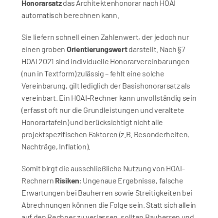
Honorarsatz
 das Architektenhonorar nach HOAI 
automatisch berechnen kann. 
Sie liefern schnell einen Zahlenwert, der jedoch nur 
einen groben 
Orientierungswert
 darstellt. Nach § 7 
HOAI 2021 sind individuelle Honorarvereinbarungen 
(nun in Textform) zulässig – fehlt eine solche 
Vereinbarung, gilt lediglich der Basishonorarsatz als 
vereinbart. Ein HOAI-Rechner kann unvollständig sein 
(erfasst oft nur die Grundleistungen und veraltete 
Honorartafeln) und berücksichtigt nicht alle 
projektspezifischen Faktoren (z.B. Besonderheiten, 
Nachträge, Inflation). 
Somit birgt die ausschließliche Nutzung von HOAI-
Rechnern 
Risiken
: Ungenaue Ergebnisse, falsche 
Erwartungen bei Bauherren sowie Streitigkeiten bei 
Abrechnungen können die Folge sein. Statt sich allein 
auf den Rechner zu verlassen, sollten Bauherren und 