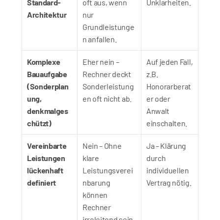
Standard-
oft aus, wenn 
Unklarheiten.
Architektur
nur 
Grundleistunge
n anfallen.
Komplexe 
Eher nein – 
Auf jeden Fall, 
Bauaufgabe 
Rechner deckt 
z.B. 
(Sonderplan
Sonderleistung
Honorarberat
ung, 
en oft nicht ab.
er oder 
denkmalges
Anwalt 
chützt)
einschalten.
Vereinbarte 
Nein – Ohne 
Ja – Klärung 
Leistungen 
klare 
durch 
lückenhaft 
Leistungsverei
individuellen 
definiert
nbarung 
Vertrag nötig.
können 
Rechner 
irreleitend sein.