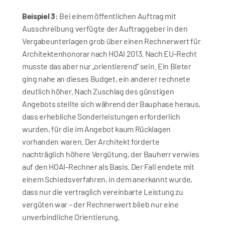
Beispiel 3:
 Bei einem öffentlichen Auftrag mit 
Ausschreibung verfügte der Auftraggeber in den 
Vergabeunterlagen grob über einen Rechnerwert für 
Architektenhonorar nach HOAI 2013. Nach EU-Recht 
musste das aber nur „orientierend“ sein. Ein Bieter 
ging nahe an dieses Budget, ein anderer rechnete 
deutlich höher. Nach Zuschlag des günstigen 
Angebots stellte sich während der Bauphase heraus, 
dass erhebliche Sonderleistungen erforderlich 
wurden, für die im Angebot kaum Rücklagen 
vorhanden waren. Der Architekt forderte 
nachträglich höhere Vergütung, der Bauherr verwies 
auf den HOAI-Rechner als Basis. Der Fall endete mit 
einem Schiedsverfahren, in dem anerkannt wurde, 
dass nur die vertraglich vereinbarte Leistung zu 
vergüten war – der Rechnerwert blieb nur eine 
unverbindliche Orientierung.