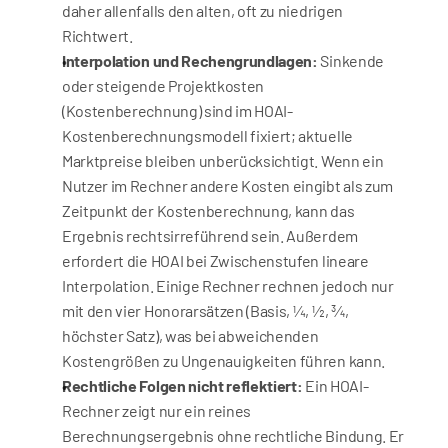
daher allenfalls den alten, oft zu niedrigen 
Richtwert.
Interpolation und Rechengrundlagen:
 Sinkende 
oder steigende Projektkosten 
(Kostenberechnung) sind im HOAI-
Kostenberechnungsmodell fixiert; aktuelle 
Marktpreise bleiben unberücksichtigt. Wenn ein 
Nutzer im Rechner andere Kosten eingibt als zum 
Zeitpunkt der Kostenberechnung, kann das 
Ergebnis rechtsirreführend sein. Außerdem 
erfordert die HOAI bei Zwischenstufen lineare 
Interpolation. Einige Rechner rechnen jedoch nur 
mit den vier Honorarsätzen (Basis, ¼, ½, ¾, 
höchster Satz), was bei abweichenden 
Kostengrößen zu Ungenauigkeiten führen kann.
Rechtliche Folgen nicht reflektiert:
 Ein HOAI-
Rechner zeigt nur ein reines 
Berechnungsergebnis ohne rechtliche Bindung. Er 