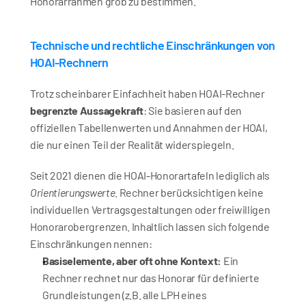
Honorarrahmen grob zu bestimmen.
Technische und rechtliche Einschränkungen von 
HOAI-Rechnern
Trotz scheinbarer Einfachheit haben HOAI-Rechner 
begrenzte Aussagekraft
: Sie basieren auf den 
offiziellen Tabellenwerten und Annahmen der HOAI, 
die nur einen Teil der Realität widerspiegeln. 
Seit 2021 dienen die HOAI-Honorartafeln lediglich als 
Orientierungswerte
. Rechner berücksichtigen keine 
individuellen Vertragsgestaltungen oder freiwilligen 
Honorarobergrenzen. Inhaltlich lassen sich folgende 
Einschränkungen nennen:
Basiselemente, aber oft ohne Kontext:
 Ein 
Rechner rechnet nur das Honorar für definierte 
Grundleistungen (z.B. alle LPH eines 