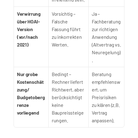
Verwirrung 
Vorsichtig – 
Ja – 
über HOAI-
Falsche 
Fachberatung 
Version 
Fassung führt 
zur richtigen 
(vor/nach 
zu inkorrekten 
Anwendung 
2021)
Werten.
(Altvertrag vs. 
Neuregelung)
.
Nur grobe 
Bedingt – 
Beratung 
Kostenschät
Rechner liefert 
empfehlensw
zung/ 
Richtwert, aber 
ert, um 
Budgetoberg
berücksichtigt 
Preisrisiken 
renze 
keine 
zu klären (z.B. 
vorliegend
Baupreissteige
Vertrag 
rungen.
anpassen).