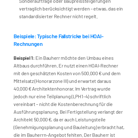
Sonderaufträge oder Baupreissteigerungen 
vertraglich berücksichtigt werden – etwas, das ein 
standardisierter Rechner nicht regelt.
Beispiele: Typische Fallstricke bei HOAI-
Rechnungen
Beispiel 1:
 Ein Bauherr möchte den Umbau eines 
Altbaus durchführen. Er nutzt einen HOAI-Rechner 
mit den geschätzten Kosten von 500.000 € und dem 
Mittelsatz (Honorarzone III) und erwartet daraus 
40.000 € Architektenhonorar. Im Vertrag wurde 
jedoch nur eine Teilplanung (LPH 1–4) schriftlich 
vereinbart – nicht die Kostenberechnung für die 
Ausführungsplanung. Bei Fertigstellung verlangt der 
Architekt 50.000 €, da er auch Leistungsteile 
(Genehmigungsplanung und Bauleitung) erbracht hat, 
die im Bauherrn-Angebot fehlten. Der Bauherr ist 