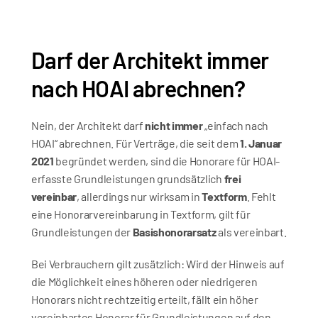
Darf der Architekt immer 
nach HOAI abrechnen?
Nein, der Architekt darf 
nicht immer
 „einfach nach 
HOAI“ abrechnen. Für Verträge, die seit dem 
1. Januar 
2021
 begründet werden, sind die Honorare für HOAI-
erfasste Grundleistungen grundsätzlich 
frei 
vereinbar
, allerdings nur wirksam in 
Textform
. Fehlt 
eine Honorarvereinbarung in Textform, gilt für 
Grundleistungen der 
Basishonorarsatz
 als vereinbart. 
Bei Verbrauchern gilt zusätzlich: Wird der Hinweis auf 
die Möglichkeit eines höheren oder niedrigeren 
Honorars nicht rechtzeitig erteilt, fällt ein höher 
vereinbartes Honorar für Grundleistungen auf den 