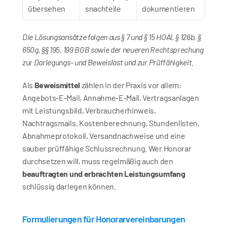
übersehen
snachteile
dokumentieren
Die Lösungsansätze folgen aus § 7 und § 15 HOAI, § 126b, § 
650g, §§ 195, 199 BGB sowie der neueren Rechtsprechung 
zur Darlegungs- und Beweislast und zur Prüffähigkeit.
Als 
Beweismittel
 zählen in der Praxis vor allem: 
Angebots-E‑Mail, Annahme-E‑Mail, Vertragsanlagen 
mit Leistungsbild, Verbraucherhinweis, 
Nachtragsmails, Kostenberechnung, Stundenlisten, 
Abnahmeprotokoll, Versandnachweise und eine 
sauber prüffähige Schlussrechnung. Wer Honorar 
durchsetzen will, muss regelmäßig auch den 
beauftragten und erbrachten Leistungsumfang
schlüssig darlegen können.
Formulierungen für Honorarvereinbarungen