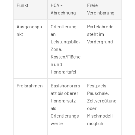
Punkt
HOAI-
Freie 
Abrechnung
Vereinbarung
Ausgangspu
Orientierung 
Parteiabrede 
nkt
an 
steht im 
Leistungsbild, 
Vordergrund
Zone, 
Kosten/Fläche
n und 
Honorartafel
Preisrahmen
Basishonorars
Festpreis, 
atz bis oberer 
Pauschale, 
Honorarsatz 
Zeitvergütung 
als 
oder 
Orientierungs
Mischmodell 
werte
möglich