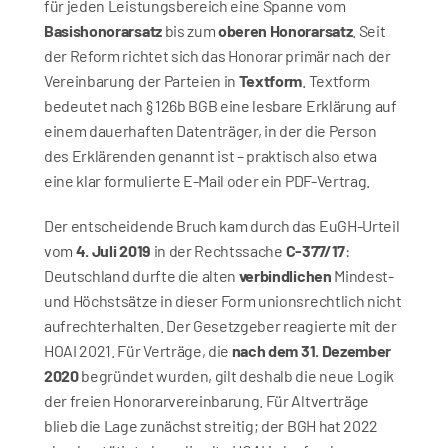
für jeden Leistungsbereich eine Spanne vom 
Basishonorarsatz
 bis zum 
oberen Honorarsatz
. Seit 
der Reform richtet sich das Honorar primär nach der 
Vereinbarung der Parteien in 
Textform
. Textform 
bedeutet nach § 126b BGB eine lesbare Erklärung auf 
einem dauerhaften Datenträger, in der die Person 
des Erklärenden genannt ist – praktisch also etwa 
eine klar formulierte E‑Mail oder ein PDF-Vertrag.
Der entscheidende Bruch kam durch das EuGH-Urteil 
vom 
4. Juli 2019
 in der Rechtssache 
C‑377/17
: 
Deutschland durfte die alten 
verbindlichen
 Mindest- 
und Höchstsätze in dieser Form unionsrechtlich nicht 
aufrechterhalten. Der Gesetzgeber reagierte mit der 
HOAI 2021. Für Verträge, die 
nach dem 31. Dezember 
2020
 begründet wurden, gilt deshalb die neue Logik 
der freien Honorarvereinbarung. Für Altverträge 
blieb die Lage zunächst streitig; der BGH hat 2022 