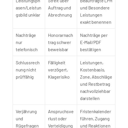
Leistungsph
Streit über 
Beauftragte LPH 
asen/Leistun
Auftrag und 
und Besondere 
gsbild unklar
Abrechnung
Leistungen 
exakt benennen
Nachträge 
Honorarnach
Nachträge per 
nur 
trag schwer 
E‑Mail/PDF 
telefonisch
beweisbar
bestätigen
Schlussrech
Fälligkeit 
Leistungen, 
nung nicht 
verzögert, 
Kostenbasis, 
prüffähig
Klagerisiko
Zone, Abschläge 
und Restbetrag 
nachvollziehbar 
darstellen
Verjährung 
Anspruchsve
Fristenkalender 
und 
rlust oder 
führen, Zugang 
Rügefragen 
Verteidigung
und Reaktionen 