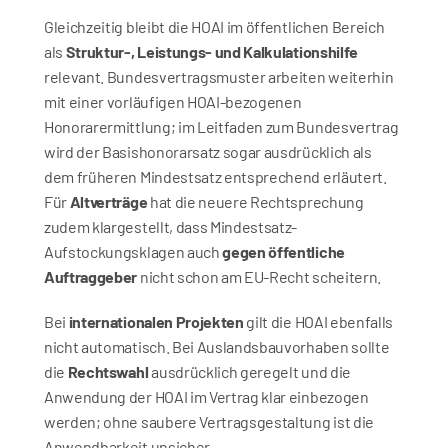
Gleichzeitig bleibt die HOAI im öffentlichen Bereich 
als 
Struktur-, Leistungs- und Kalkulationshilfe
relevant. Bundesvertragsmuster arbeiten weiterhin 
mit einer vorläufigen HOAI-bezogenen 
Honorarermittlung; im Leitfaden zum Bundesvertrag 
wird der Basishonorarsatz sogar ausdrücklich als 
dem früheren Mindestsatz entsprechend erläutert. 
Für 
Altverträge
 hat die neuere Rechtsprechung 
zudem klargestellt, dass Mindestsatz-
Aufstockungsklagen auch 
gegen öffentliche 
Auftraggeber
 nicht schon am EU-Recht scheitern.
Bei 
internationalen Projekten
 gilt die HOAI ebenfalls 
nicht automatisch. Bei Auslandsbauvorhaben sollte 
die 
Rechtswahl
 ausdrücklich geregelt und die 
Anwendung der HOAI im Vertrag klar einbezogen 
werden; ohne saubere Vertragsgestaltung ist die 
Anwendbarkeit unsicher.