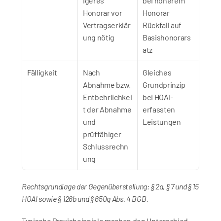
igeres 
bei höherem 
Honorar vor 
Honorar 
Vertragserklär
Rückfall auf 
ung nötig
Basishonorars
atz
Fälligkeit
Nach 
Gleiches 
Abnahme bzw. 
Grundprinzip 
Entbehrlichkei
bei HOAI-
t der Abnahme 
erfassten 
und 
Leistungen
prüffähiger 
Schlussrechn
ung
Rechtsgrundlage der Gegenüberstellung: § 2a, § 7 und § 15 
HOAI sowie § 126b und § 650g Abs. 4 BGB.
Typische Praxisbeispiele machen den Unterschied 