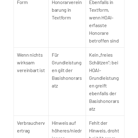
Form
Honorarverein
Ebenfalls in 
barung in 
Textform, 
Textform
wenn HOAI-
erfasste 
Honorare 
betroffen sind
Wenn nichts 
Für 
Kein „freies 
wirksam 
Grundleistung
Schätzen“; bei 
vereinbart ist
en gilt der 
HOAI-
Basishonorars
Grundleistung
atz
en greift 
ebenfalls der 
Basishonorars
atz
Verbraucherv
Hinweis auf 
Fehlt der 
ertrag
höheres/niedr
Hinweis, droht 