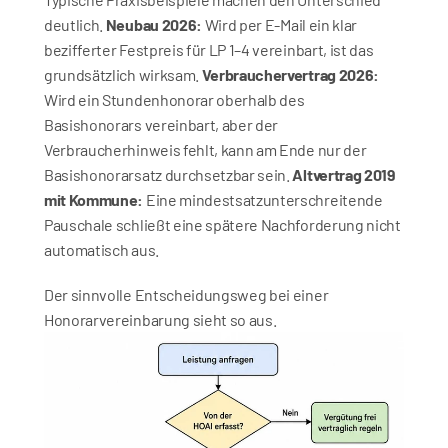
deutlich. 
Neubau 2026:
 Wird per E‑Mail ein klar 
bezifferter Festpreis für LP 1–4 vereinbart, ist das 
grundsätzlich wirksam. 
Verbrauchervertrag 2026:
Wird ein Stundenhonorar oberhalb des 
Basishonorars vereinbart, aber der 
Verbraucherhinweis fehlt, kann am Ende nur der 
Basishonorarsatz durchsetzbar sein. 
Altvertrag 2019 
mit Kommune:
 Eine mindestsatzunterschreitende 
Pauschale schließt eine spätere Nachforderung nicht 
automatisch aus.
Der sinnvolle Entscheidungsweg bei einer 
Honorarvereinbarung sieht so aus.