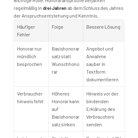
wichtige Rolle. Honoraransprüche verjähren 
regelmäßig in 
drei Jahren
 ab dem Schluss des Jahres 
der Anspruchsentstehung und Kenntnis.
Häufiger 
Folge
Bessere Lösung
Fehler
Honorar nur 
Basishonorar
Angebot und 
mündlich 
satz statt 
Annahme 
besprochen
Wunschhono
sauber in 
rar
Textform 
dokumentieren
Verbraucher
Höheres 
Hinweis vor der 
hinweis fehlt
Honorar kann 
bindenden 
auf 
Erklärung des 
Basishonorar
Verbrauchers 
satz sinken
senden