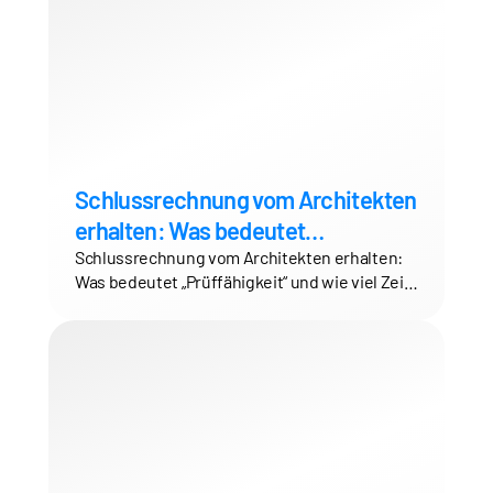
Schlussrechnung vom Architekten
erhalten: Was bedeutet
„Prüffähigkeit“ und wie viel Zeit
Schlussrechnung vom Architekten erhalten:
Was bedeutet „Prüffähigkeit“ und wie viel Zeit
haben Sie?
haben Sie?