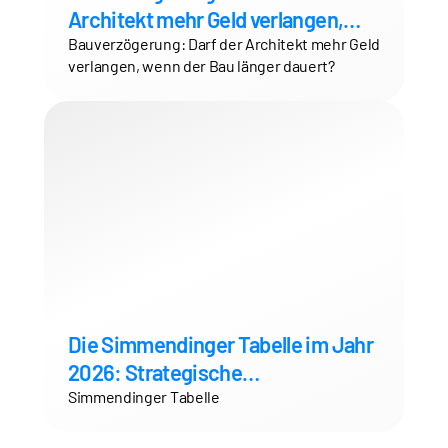
Architekt mehr Geld verlangen,
wenn der Bau länger dauert?
Bauverzögerung: Darf der Architekt mehr Geld
verlangen, wenn der Bau länger dauert?
Die Simmendinger Tabelle im Jahr
2026: Strategische
Honorarsicherung,
Simmendinger Tabelle
Teilleistungskürzungen und die