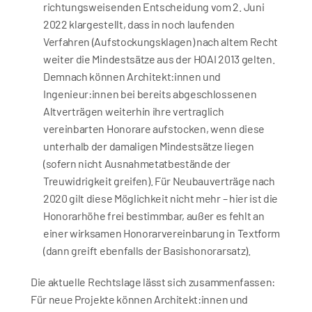
richtungsweisenden Entscheidung vom 2. Juni 
2022 klargestellt, dass in noch laufenden 
Verfahren (Aufstockungsklagen) nach altem Recht 
weiter die Mindestsätze aus der HOAI 2013 gelten. 
Demnach können Architekt:innen und 
Ingenieur:innen bei bereits abgeschlossenen 
Altverträgen weiterhin ihre vertraglich 
vereinbarten Honorare aufstocken, wenn diese 
unterhalb der damaligen Mindestsätze liegen 
(sofern nicht Ausnahmetatbestände der 
Treuwidrigkeit greifen). Für Neubauverträge nach 
2020 gilt diese Möglichkeit nicht mehr – hier ist die 
Honorarhöhe frei bestimmbar, außer es fehlt an 
einer wirksamen Honorarvereinbarung in Textform 
(dann greift ebenfalls der Basishonorarsatz).
Die aktuelle Rechtslage lässt sich zusammenfassen: 
Für neue Projekte können Architekt:innen und 