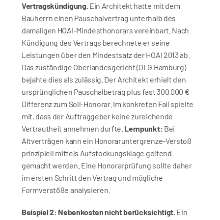
Vertragskündigung.
 Ein Architekt hatte mit dem 
Bauherrn einen Pauschalvertrag unterhalb des 
damaligen HOAI-Mindesthonorars vereinbart. Nach 
Kündigung des Vertrags berechnete er seine 
Leistungen über den Mindestsatz der HOAI 2013 ab. 
Das zuständige Oberlandesgericht (OLG Hamburg) 
bejahte dies als zulässig. Der Architekt erhielt den 
ursprünglichen Pauschalbetrag plus fast 300.000 € 
Differenz zum Soll-Honorar. Im konkreten Fall spielte 
mit, dass der Auftraggeber keine zureichende 
Vertrautheit annehmen durfte. 
Lernpunkt:
 Bei 
Altverträgen kann ein Honoraruntergrenze-Verstoß 
prinzipiell mittels Aufstockungsklage geltend 
gemacht werden. Eine Honorarprüfung sollte daher 
im ersten Schritt den Vertrag und mögliche 
Formverstöße analysieren.
Beispiel 2: Nebenkosten nicht berücksichtigt.
 Ein 