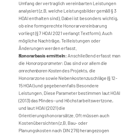
Umfang der vertraglich vereinbarten Leistungen 
analysiert (z.B. welche Leistungsbilder gemäß § 3 
HOAI enthalten sind). Dabei ist besonders wichtig, 
ob eine formgerechte Honorarvereinbarung 
vorliegt (§ 7 HOAI 2021 verlangt Textform). Auch 
mögliche Nachträge, Teilleistungen oder 
Änderungen werden erfasst.
Honorarbasis ermitteln:
 Anschließend erfasst man 
die 
Honorarparameter
: Das sind vor allem die 
anrechenbaren Kosten
 des Projekts, die 
Honorarzone sowie Nebenkostenzuschläge (§ 12-
15 HOAI) und gegebenenfalls Besondere 
Leistungen. Diese Parameter bestimmen laut HOAI 
(2013) das Mindes- und Höchstarbeitswertzone, 
und laut HOAI (2021) die 
Orientierungshonorarsätze. Oft müssen auch 
Kostenübersichten (z.B. Bau- oder 
Planungskosten nach DIN 276) herangezogen 