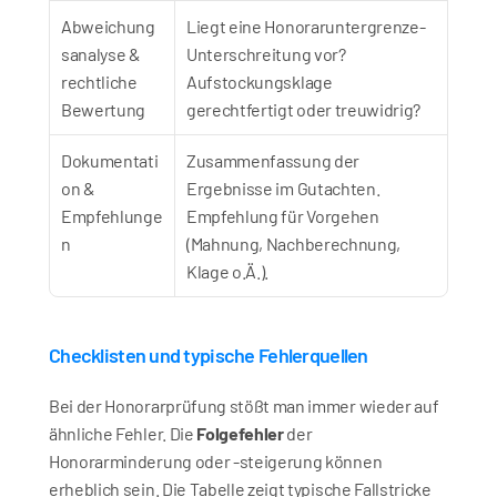
Abweichung
Liegt eine Honoraruntergrenze-
sanalyse & 
Unterschreitung vor? 
rechtliche 
Aufstockungsklage 
Bewertung
gerechtfertigt oder treuwidrig?
Dokumentati
Zusammenfassung der 
on & 
Ergebnisse im Gutachten. 
Empfehlunge
Empfehlung für Vorgehen 
n
(Mahnung, Nachberechnung, 
Klage o.Ä.).
Checklisten und typische Fehlerquellen
Bei der Honorarprüfung stößt man immer wieder auf 
ähnliche Fehler. Die 
Folgefehler
 der 
Honorarminderung oder -steigerung können 
erheblich sein. Die Tabelle zeigt typische Fallstricke 