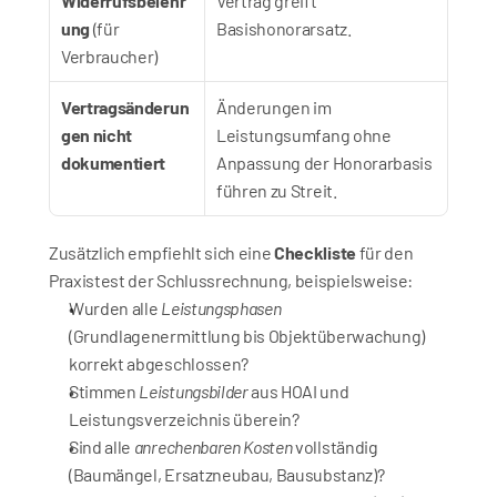
Widerrufsbelehr
Vertrag greift 
ung
 (für 
Basishonorarsatz.
Verbraucher)
Vertragsänderun
Änderungen im 
gen nicht 
Leistungsumfang ohne 
dokumentiert
Anpassung der Honorarbasis 
führen zu Streit.
Zusätzlich empfiehlt sich eine 
Checkliste
 für den 
Praxistest der Schlussrechnung, beispielsweise:
Wurden alle 
Leistungsphasen
(Grundlagenermittlung bis Objektüberwachung) 
korrekt abgeschlossen?
Stimmen 
Leistungsbilder
 aus HOAI und 
Leistungsverzeichnis überein?
Sind alle 
anrechenbaren Kosten
 vollständig 
(Baumängel, Ersatzneubau, Bausubstanz)?