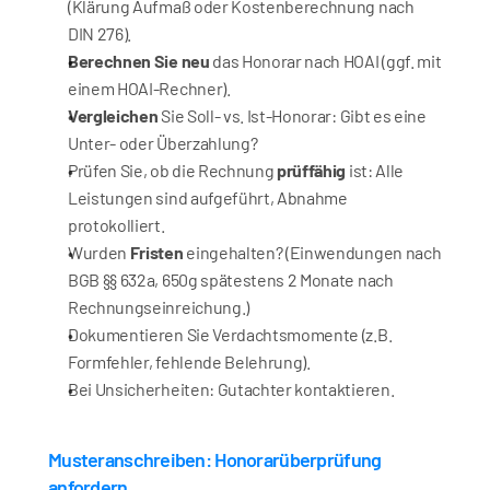
(Klärung Aufmaß oder Kostenberechnung nach 
DIN 276).
Berechnen Sie neu
 das Honorar nach HOAI (ggf. mit 
einem HOAI-Rechner).
Vergleichen
 Sie Soll- vs. Ist-Honorar: Gibt es eine 
Unter- oder Überzahlung?
Prüfen Sie, ob die Rechnung 
prüffähig
 ist: Alle 
Leistungen sind aufgeführt, Abnahme 
protokolliert.
Wurden 
Fristen
 eingehalten? (Einwendungen nach 
BGB §§ 632a, 650g spätestens 2 Monate nach 
Rechnungseinreichung.)
Dokumentieren Sie Verdachtsmomente (z.B. 
Formfehler, fehlende Belehrung).
Bei Unsicherheiten: Gutachter kontaktieren.
Musteranschreiben: Honorarüberprüfung 
anfordern