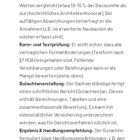
Werten vergleicht (etwa 10–15 % der Bausumme als 
durchschnittliches Architektenhonorar). Bei 
auffälligen Abweichungen hinterfragt er die 
Annahmen (z.B. ob erweiterte Neubauten als 
solcher erfasst sind).
Form- und Textprüfung:
 Er stellt sicher, dass alle 
vertraglichen Formanforderungen (Textform nach 
§7 HOAI) eingehalten sind. Fehlende 
Vereinbarungen oder Belehrungen kann er als 
Mangel bewerten (siehe oben).
Gutachtenerstellung:
 Der Sachverständige fertigt 
einen schriftlichen Bericht (Gutachten) an. Dieses 
enthält Berechnungen, Tabellen und eine 
zusammenfassende Bewertung. Es kann mit 
eidesstattlicher Versicherung unterzeichnet 
werden, was für Gerichtsverfahren nützlich ist.
Ergebnis & Handlungsempfehlung:
 Der Gutachter 
formuliert klare Handlungsempfehlungen: z.B. den 