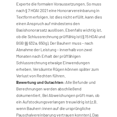
Experte die formalen Voraussetzungen. So muss 
nach § 7 HOAI 2021 eine Honorarvereinbarung in 
Textform erfolgen. Ist dies nicht erfüllt, kann dies 
einen Anspruch auf mindestens den 
Basishonorarsatz auslösen. Ebenfalls wichtig ist, 
ob die Schlussrechnung prüffähig ist (§ 15 HOAI und 
BGB §§ 632a, 650g). Der Bauherr muss – nach 
Abnahme der Leistung – innerhalb von zwei 
Monaten nach Erhalt der prüffähigen 
Schlussrechnung etwaige Einwendungen 
erheben. Versäumte Rügen können später zum 
Verlust von Rechten führen.
Bewertung und Gutachten:
 Alle Befunde und 
Berechnungen werden abschließend 
dokumentiert. Bei Abweichungen prüft man, ob 
ein Aufstockungsverlangen treuwidrig ist (z.B. 
wenn Bauherr:innen auf die ursprüngliche 
Pauschalvereinbarung vertrauen konnten). Das 