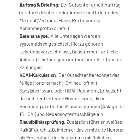
Auftrag & Briefing:
 Der Gutachter erhält Auftrag 
(oft durch Bauherr oder Anwalt) und briefendes 
Material (Verträge, Pläne, Rechnungen, 
Abnahmeprotokoll etc.).
Datenanalyse:
 Alle Unterlagen werden 
systematisch gesichtet. Hierzu gehören 
Leistungsverzeichnisse, Bausummen, zeitliche 
Abläufe (Leistungsphasen) und bereits erbrachte 
Zahlungen.
HOAI-Kalkulation:
 Der Gutachter berechnet das 
fällige Honorar nach HOAI neu, oft mit 
Spezialsoftware oder HOAI-Rechnern. Er bezieht 
dafür die zutreffende Honorarzone, die in 
Rechnung gestellten Grundleistungen (Anlage 10–
15 HOAI) und Nebenkostenzuschläge ein.
Plausibilitätsprüfung:
 Zusätzlich führt er „weißes 
Kalkül“ durch, z.B. indem er das ermittelte Honorar 
als Prozentsatz der Bausumme mit üblichen 