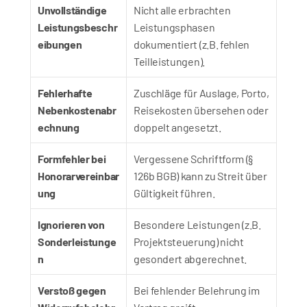
Unvollständige 
Nicht alle erbrachten 
Leistungsbeschr
Leistungsphasen 
eibungen
dokumentiert (z.B. fehlen 
Teilleistungen).
Fehlerhafte 
Zuschläge für Auslage, Porto, 
Nebenkostenabr
Reisekosten übersehen oder 
echnung
doppelt angesetzt.
Formfehler bei 
Vergessene Schriftform (§ 
Honorarvereinbar
126b BGB) kann zu Streit über 
ung
Gültigkeit führen.
Ignorieren von 
Besondere Leistungen (z.B. 
Sonderleistunge
Projektsteuerung) nicht 
n
gesondert abgerechnet.
Verstoß gegen 
Bei fehlender Belehrung im 