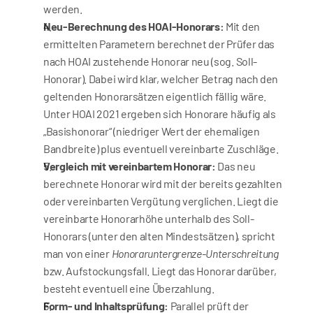
werden.
Neu-Berechnung des HOAI-Honorars:
 Mit den 
ermittelten Parametern berechnet der Prüfer das 
nach HOAI zustehende Honorar neu (sog. Soll-
Honorar). Dabei wird klar, welcher Betrag nach den 
geltenden Honorarsätzen eigentlich fällig wäre. 
Unter HOAI 2021 ergeben sich Honorare häufig als 
„Basishonorar“ (niedriger Wert der ehemaligen 
Bandbreite) plus eventuell vereinbarte Zuschläge.
Vergleich mit vereinbartem Honorar:
 Das neu 
berechnete Honorar wird mit der bereits gezahlten 
oder vereinbarten Vergütung verglichen. Liegt die 
vereinbarte Honorarhöhe unterhalb des Soll-
Honorars (unter den alten Mindestsätzen), spricht 
man von einer 
Honoraruntergrenze-Unterschreitung
bzw. Aufstockungsfall. Liegt das Honorar darüber, 
besteht eventuell eine Überzahlung.
Form- und Inhaltsprüfung:
 Parallel prüft der 