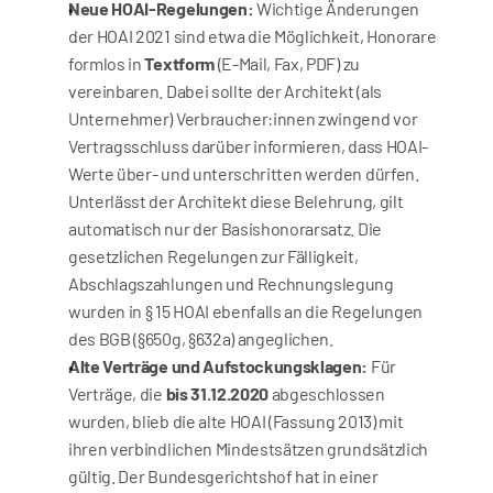
Neue HOAI-Regelungen:
 Wichtige Änderungen 
der HOAI 2021 sind etwa die Möglichkeit, Honorare 
formlos in 
Textform
 (E-Mail, Fax, PDF) zu 
vereinbaren. Dabei sollte der Architekt (als 
Unternehmer) Verbraucher:innen zwingend vor 
Vertragsschluss darüber informieren, dass HOAI-
Werte über- und unterschritten werden dürfen. 
Unterlässt der Architekt diese Belehrung, gilt 
automatisch nur der Basishonorarsatz. Die 
gesetzlichen Regelungen zur Fälligkeit, 
Abschlagszahlungen und Rechnungslegung 
wurden in § 15 HOAI ebenfalls an die Regelungen 
des BGB (§650g, §632a) angeglichen.
Alte Verträge und Aufstockungsklagen:
 Für 
Verträge, die 
bis 31.12.2020
 abgeschlossen 
wurden, blieb die alte HOAI (Fassung 2013) mit 
ihren verbindlichen Mindestsätzen grundsätzlich 
gültig. Der Bundesgerichtshof hat in einer 