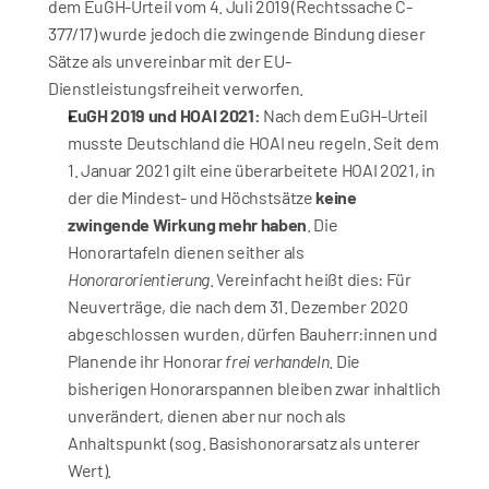
dem EuGH-Urteil vom 4. Juli 2019 (Rechtssache C-
377/17) wurde jedoch die zwingende Bindung dieser 
Sätze als unvereinbar mit der EU-
Dienstleistungsfreiheit verworfen.
EuGH 2019 und HOAI 2021:
 Nach dem EuGH-Urteil 
musste Deutschland die HOAI neu regeln. Seit dem 
1. Januar 2021 gilt eine überarbeitete HOAI 2021, in 
der die Mindest- und Höchstsätze 
keine 
zwingende Wirkung mehr haben
. Die 
Honorartafeln dienen seither als 
Honorarorientierung
. Vereinfacht heißt dies: Für 
Neuverträge, die nach dem 31. Dezember 2020 
abgeschlossen wurden, dürfen Bauherr:innen und 
Planende ihr Honorar 
frei verhandeln
. Die 
bisherigen Honorarspannen bleiben zwar inhaltlich 
unverändert, dienen aber nur noch als 
Anhaltspunkt (sog. Basishonorarsatz als unterer 
Wert).