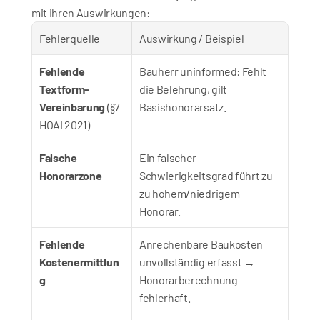
mit ihren Auswirkungen:
Fehlerquelle
Auswirkung / Beispiel
Fehlende 
Bauherr uninformed: Fehlt 
Textform-
die Belehrung, gilt 
Vereinbarung
 (§7 
Basishonorarsatz.
HOAI 2021)
Falsche 
Ein falscher 
Honorarzone
Schwierigkeitsgrad führt zu 
zu hohem/niedrigem 
Honorar.
Fehlende 
Anrechenbare Baukosten 
Kostenermittlun
unvollständig erfasst → 
g
Honorarberechnung 
fehlerhaft.