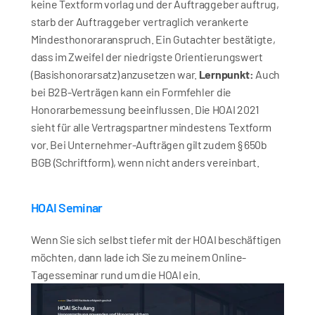
keine Textform vorlag und der Auftraggeber auftrug, 
starb der Auftraggeber vertraglich verankerte 
Mindesthonoraranspruch. Ein Gutachter bestätigte, 
dass im Zweifel der niedrigste Orientierungswert 
(Basishonorarsatz) anzusetzen war. 
Lernpunkt:
 Auch 
bei B2B-Verträgen kann ein Formfehler die 
Honorarbemessung beeinflussen. Die HOAI 2021 
sieht für alle Vertragspartner mindestens Textform 
vor. Bei Unternehmer-Aufträgen gilt zudem § 650b 
BGB (Schriftform), wenn nicht anders vereinbart.
HOAI Seminar
Wenn Sie sich selbst tiefer mit der HOAI beschäftigen 
möchten, dann lade ich Sie zu meinem Online-
Tagesseminar rund um die HOAI ein.