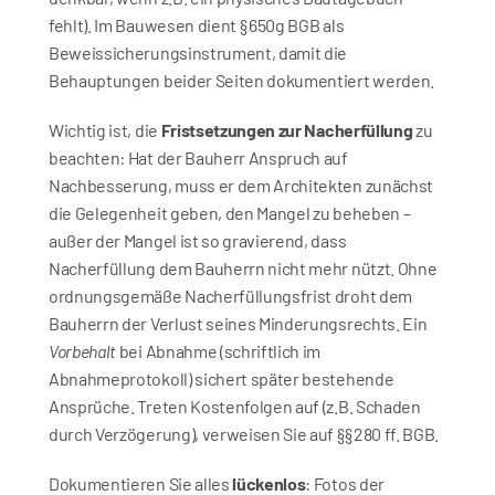
fehlt). Im Bauwesen dient § 650g BGB als 
Beweissicherungsinstrument, damit die 
Behauptungen beider Seiten dokumentiert werden.
Wichtig ist, die 
Fristsetzungen zur Nacherfüllung
 zu 
beachten: Hat der Bauherr Anspruch auf 
Nachbesserung, muss er dem Architekten zunächst 
die Gelegenheit geben, den Mangel zu beheben – 
außer der Mangel ist so gravierend, dass 
Nacherfüllung dem Bauherrn nicht mehr nützt. Ohne 
ordnungsgemäße Nacherfüllungsfrist droht dem 
Bauherrn der Verlust seines Minderungsrechts. Ein 
Vorbehalt
 bei Abnahme (schriftlich im 
Abnahmeprotokoll) sichert später bestehende 
Ansprüche. Treten Kostenfolgen auf (z.B. Schaden 
durch Verzögerung), verweisen Sie auf §§ 280 ff. BGB.
Dokumentieren Sie alles 
lückenlos
: Fotos der 