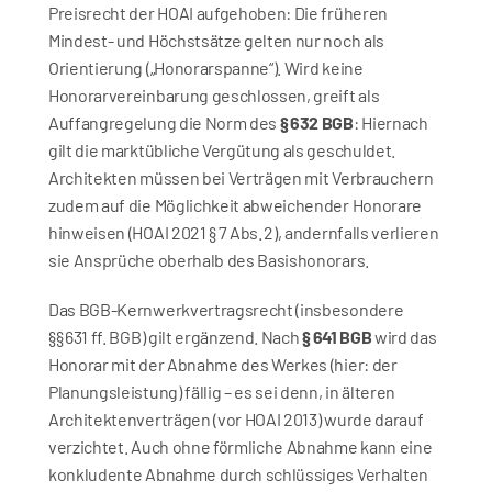
Preisrecht der HOAI aufgehoben: Die früheren 
Mindest- und Höchstsätze gelten nur noch als 
Orientierung („Honorarspanne“). Wird keine 
Honorarvereinbarung geschlossen, greift als 
Auffangregelung die Norm des 
§ 632 BGB
: Hiernach 
gilt die marktübliche Vergütung als geschuldet. 
Architekten müssen bei Verträgen mit Verbrauchern 
zudem auf die Möglichkeit abweichender Honorare 
hinweisen (HOAI 2021 § 7 Abs. 2), andernfalls verlieren 
sie Ansprüche oberhalb des Basishonorars.
Das BGB-Kernwerkvertragsrecht (insbesondere 
§§ 631 ff. BGB) gilt ergänzend. Nach 
§ 641 BGB
 wird das 
Honorar mit der Abnahme des Werkes (hier: der 
Planungsleistung) fällig – es sei denn, in älteren 
Architektenverträgen (vor HOAI 2013) wurde darauf 
verzichtet. Auch ohne förmliche Abnahme kann eine 
konkludente Abnahme durch schlüssiges Verhalten 