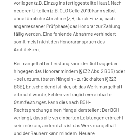
vorliegen (z.B. Einzug ins fertiggestellte Haus). Nach 
neueren Urteilen (z.B. OLG Celle 2019) kann selbst 
ohne förmliche Abnahme (z.B. durch Einzug nach 
angemessener Prüfphase) das Honorar zur Zahlung 
fällig werden. Eine fehlende Abnahme verhindert 
somit meist nicht den Honoraranspruch des 
Architekten.
Bei mangelhafter Leistung kann der Auftraggeber 
hingegen das Honorar mindern (§ 632 Abs. 2 BGB) oder 
– bei unzumutbaren Mängeln – zurückhalten (§ 323 
BGB). Entscheidend ist hier, ob das Werk mangelhaft 
erbracht wurde. Fehlen vertraglich vereinbarte 
Grundleistungen
, kann dies nach BGH-
Rechtsprechung einen Mangel darstellen: Der BGH 
verlangt, dass alle vereinbarten Leistungen erbracht 
sein müssen, andernfalls ist das Werk mangelhaft 
und der Bauherr kann mindern. Neuere 