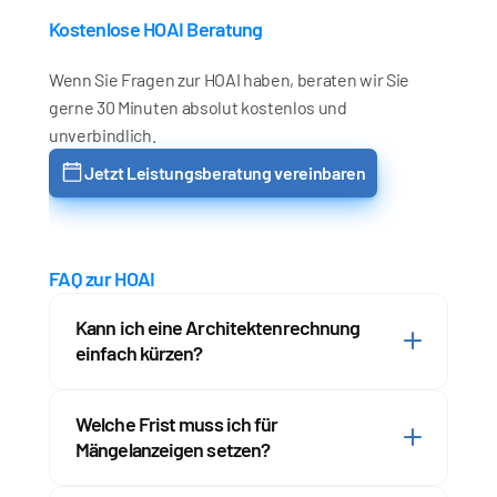
Kostenlose HOAI Beratung
Wenn Sie Fragen zur HOAI haben, beraten wir Sie 
gerne 30 Minuten absolut kostenlos und 
unverbindlich.
Jetzt Leistungsberatung vereinbaren
FAQ zur HOAI
Kann ich eine Architektenrechnung 
einfach kürzen?
Nein – eine Kürzung darf nur bei berechtigten 
Mängeln oder Abweichungen erfolgen. 
Eigenmächtig abziehen ohne sachliche Grundlage 
Welche Frist muss ich für 
verletzt den Vertrag. Sie müssen die Rechnung 
Mängelanzeigen setzen?
erstmal beanstanden und konkrete Gründe (z.B. 
 Bei einem Werkvertrag (Architekt) ist für 
nicht erbrachte Leistungen) benennen.
Nacherfüllung grundsätzlich keine Frist nötig, wenn 