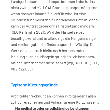
Landgerichtsentscheidungen betonen jedoch, dass 
nicht zwingend 
alle
 HOAI-Grundleistungen nötig sind, 
wenn das vereinbarte Ziel erfüllt wird. Ist eine 
Grundleistung vollständig unbrauchbar unterblieben, 
kann der Auftraggeber ohne Fristsetzung mindern 
(OLG Karlsruhe 2021). Wird der Mangel selbst 
beseitigt, versäumt er allerdings die Mangelanzeige 
und verliert ggf. sein Minderungsrecht. Wichtig: Der 
Werklohnanspruch bleibt nach herrschender 
Meinung auch bei Mängeln grundsätzlich bestehen, 
bis der Unternehmer diese abhilft (vgl. BGH 19.06.1986, 
VII ZR 221/85).
Typische Kürzungsgründe
Architektenrechnungen können in folgenden Fällen 
zu hoch erscheinen und Anlass für eine Kürzung sein:
Mangelhafte oder unvollständige Leistungen: