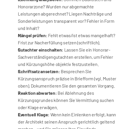
Honorarzone? Wurden nur abgemachte 
Leistungen abgerechnet? Liegen Nachträge und 
Sonderleistungen transparent vor? Fehler in Form 
und Inhalt?
Mängel prüfen:
 Fehlt etwas/ist etwas mangelhaft? 
Frist zur Nacherfüllung setzen (schriftlich).
Gutachter einschalten:
 Lassen Sie ein Honorar-
Sachverständigengutachten erstellen, um Fehler 
und Kürzungshöhe objektiv festzustellen.
Schriftsatz ansetzen:
 Besprechen Sie 
Kürzungsanspruch präzise in Briefform (vgl. Muster 
oben). Dokumentieren Sie den gesamten Vorgang.
Reaktion abwarten:
 Bei Ablehnung des 
Kürzungsgrundes können Sie Vermittlung suchen 
oder Klage erwägen.
Eventuell Klage:
 Wenn kein Einlenken erfolgt, kann 
der Architekt seinen Anspruch gerichtlich geltend 
machen – und Sie müssen Ihre Einwände 