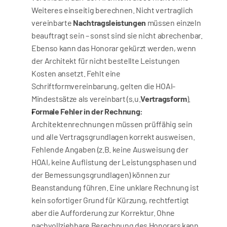
Weiteres einseitig berechnen. Nicht vertraglich 
vereinbarte 
Nachtragsleistungen
 müssen einzeln 
beauftragt sein – sonst sind sie nicht abrechenbar. 
Ebenso kann das Honorar gekürzt werden, wenn 
der Architekt für nicht bestellte Leistungen 
Kosten ansetzt. Fehlt eine 
Schriftformvereinbarung, gelten die HOAI-
Mindestsätze als vereinbart (s.u.
Vertragsform
).
Formale Fehler in der Rechnung:
Architektenrechnungen müssen prüffähig sein 
und alle Vertragsgrundlagen korrekt ausweisen. 
Fehlende Angaben (z.B. keine Ausweisung der 
HOAI, keine Auflistung der Leistungsphasen und 
der Bemessungsgrundlagen) können zur 
Beanstandung führen. Eine unklare Rechnung ist 
kein sofortiger Grund für Kürzung, rechtfertigt 
aber die Aufforderung zur Korrektur. Ohne 
nachvollziehbare Berechnung des Honorars kann 