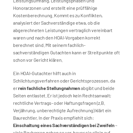
Leistungsumfang, Leistungsphasen und 
Honorarzonen und erstellt eine prüffähige 
Kostenberechnung. Kommt es zu Konflikten, 
analysiert der Sachverständige etwa, ob die 
abgerechneten Leistungen vertraglich vereinbart 
waren und nach den HOAI-Vorgaben korrekt 
berechnet sind. Mit seinem fachlich-
sachverständigen Gutachten kann er Streitpunkte oft 
schon vor Gericht klären.
Ein HOAI-Gutachter hilft auch in 
Schlichtungsverfahren oder Gerichtsprozessen, da 
er 
rein fachliche Stellungnahmen
 abgibt und beide 
Seiten entlastet. Er ist jedoch kein Rechtsanwalt; 
rechtliche Vertrags- oder Haftungsfragen (z.B. 
Verjährung, unberechtigte Aufrechnung) klärt ein 
Baurechtler. In der Praxis empfiehlt sich: 
Einschaltung eines Sachverständigen bei Zweifeln
 – 
viele Bauherren gehen so vor, bevor sie allein auf 