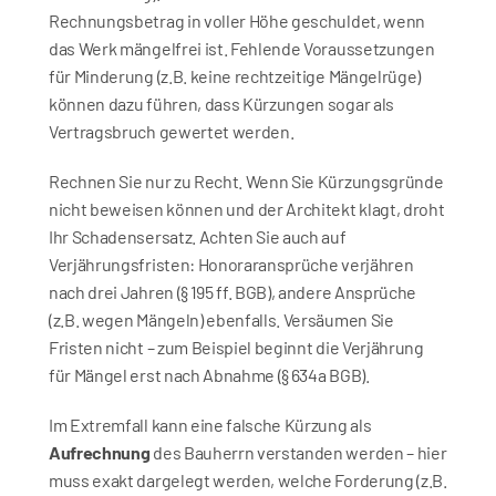
Rechnungsbetrag in voller Höhe geschuldet, wenn 
das Werk mängelfrei ist. Fehlende Voraussetzungen 
für Minderung (z.B. keine rechtzeitige Mängelrüge) 
können dazu führen, dass Kürzungen sogar als 
Vertragsbruch gewertet werden.
Rechnen Sie nur zu Recht. Wenn Sie Kürzungsgründe 
nicht beweisen können und der Architekt klagt, droht 
Ihr Schadensersatz. Achten Sie auch auf 
Verjährungsfristen: Honoraransprüche verjähren 
nach drei Jahren (§ 195 ff. BGB), andere Ansprüche 
(z.B. wegen Mängeln) ebenfalls. Versäumen Sie 
Fristen nicht – zum Beispiel beginnt die Verjährung 
für Mängel erst nach Abnahme (§ 634a BGB).
Im Extremfall kann eine falsche Kürzung als 
Aufrechnung
 des Bauherrn verstanden werden – hier 
muss exakt dargelegt werden, welche Forderung (z.B. 