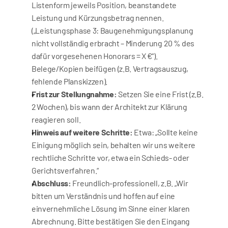
Listenform jeweils Position, beanstandete 
Leistung und Kürzungsbetrag nennen. 
(„Leistungsphase 3: Baugenehmigungsplanung 
nicht vollständig erbracht – Minderung 20 % des 
dafür vorgesehenen Honorars = X €“). 
Belege/Kopien beifügen (z.B. Vertragsauszug, 
fehlende Planskizzen).
Frist zur Stellungnahme:
 Setzen Sie eine Frist (z.B. 
2 Wochen), bis wann der Architekt zur Klärung 
reagieren soll.
Hinweis auf weitere Schritte:
 Etwa: „Sollte keine 
Einigung möglich sein, behalten wir uns weitere 
rechtliche Schritte vor, etwa ein Schieds- oder 
Gerichtsverfahren.“
Abschluss:
 Freundlich-professionell, z.B. „Wir 
bitten um Verständnis und hoffen auf eine 
einvernehmliche Lösung im Sinne einer klaren 
Abrechnung. Bitte bestätigen Sie den Eingang 