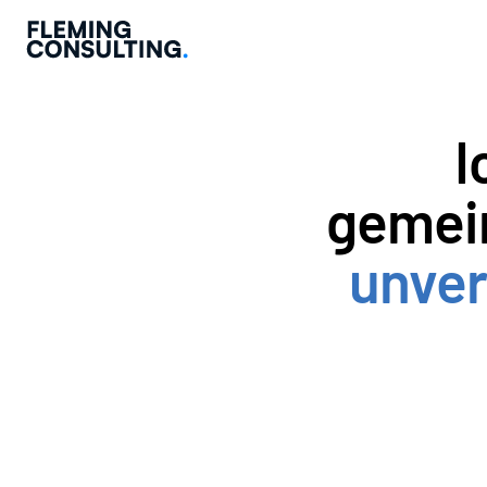
I
unver